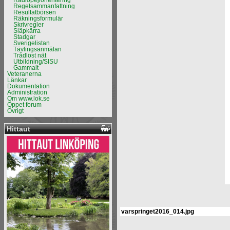
Radiopejlorientering
Regelsammanfattning
Resultatbörsen
Räkningsformulär
Skrivregler
Släpkärra
Stadgar
Sverigelistan
Tävlingsanmälan
Trådlöst nät
Utbildning/SISU
Gammalt
Veteranerna
Länkar
Dokumentation
Administration
Om www.lok.se
Öppet forum
Övrigt
Hittaut
varspringet2016_014.jpg