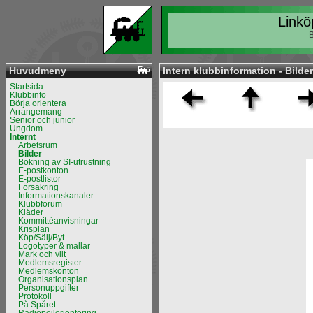
Linkö
B
Huvudmeny
Intern klubbinformation - Bilder
Startsida
Klubbinfo
Börja orientera
Arrangemang
Senior och junior
Ungdom
Internt
Arbetsrum
Bilder
Bokning av SI-utrustning
E-postkonton
E-postlistor
Försäkring
Informationskanaler
Klubbforum
Kläder
Kommittéanvisningar
Krisplan
Köp/Sälj/Byt
Logotyper & mallar
Mark och vilt
Medlemsregister
Medlemskonton
Organisationsplan
Personuppgifter
Protokoll
På Spåret