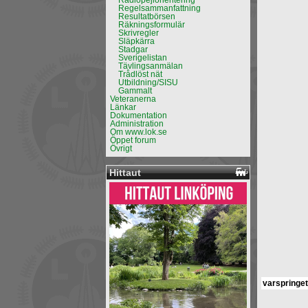
Radiopejlorientering
Regelsammanfattning
Resultatbörsen
Räkningsformulär
Skrivregler
Släpkärra
Stadgar
Sverigelistan
Tävlingsanmälan
Trådlöst nät
Utbildning/SISU
Gammalt
Veteranerna
Länkar
Dokumentation
Administration
Om www.lok.se
Öppet forum
Övrigt
Hittaut
varspringe