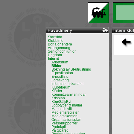
Huvudmeny
Intern klu
Startsida
Klubbinfo
Börja orientera
Arrangemang
Senior och junior
Ungdom
Internt
Arbetsrum
Bilder
Bokning av SI-utrustning
E-postkonton
E-postlistor
Försäkring
Informationskanaler
Klubbforum
Kläder
Kommittéanvisningar
Krisplan
Köp/Sälj/Byt
Logotyper & mallar
Mark och vilt
Medlemsregister
Medlemskonton
Organisationsplan
Personuppgifter
Protokoll
På Spåret