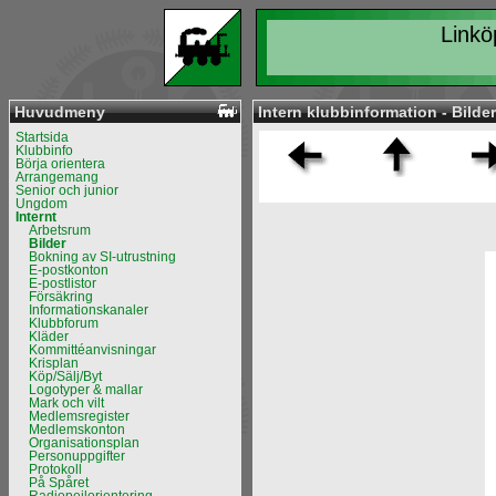
Linkö
Huvudmeny
Intern klubbinformation - Bilder
Startsida
Klubbinfo
Börja orientera
Arrangemang
Senior och junior
Ungdom
Internt
Arbetsrum
Bilder
Bokning av SI-utrustning
E-postkonton
E-postlistor
Försäkring
Informationskanaler
Klubbforum
Kläder
Kommittéanvisningar
Krisplan
Köp/Sälj/Byt
Logotyper & mallar
Mark och vilt
Medlemsregister
Medlemskonton
Organisationsplan
Personuppgifter
Protokoll
På Spåret