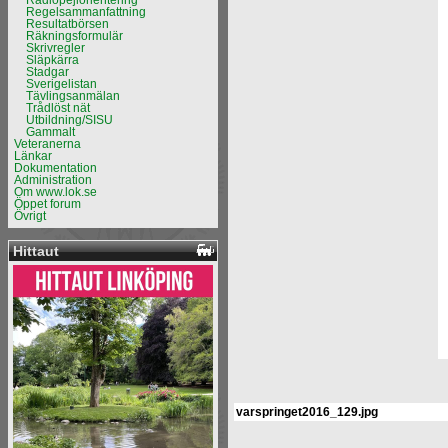
Radiopejlorientering
Regelsammanfattning
Resultatbörsen
Räkningsformulär
Skrivregler
Släpkärra
Stadgar
Sverigelistan
Tävlingsanmälan
Trådlöst nät
Utbildning/SISU
Gammalt
Veteranerna
Länkar
Dokumentation
Administration
Om www.lok.se
Öppet forum
Övrigt
Hittaut
varspringet2016_129.jpg