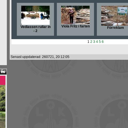
Viola Fritz i farten
Vedlassen rullar in
Förreklam
- 2
1
2
3
4
5
6
Senast uppdaterad: 260721, 20:12:05