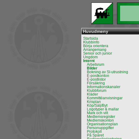
Huvudmeny
Startsida
Klubbinfo
Börja orientera
Arrangemang
Senior och junior
Ungdom
Internt
Arbetsrum
Bilder
Bokning av SI-utrustning
E-postkonton
E-postlistor
Försäkring
Informationskanaler
Klubbforum
Kläder
Kommittéanvisningar
Krisplan
Köp/Sälj/Byt
Logotyper & mallar
Mark och vilt
Medlemsregister
Medlemskonton
Organisationsplan
Personuppgifter
Protokoll
På Spåret