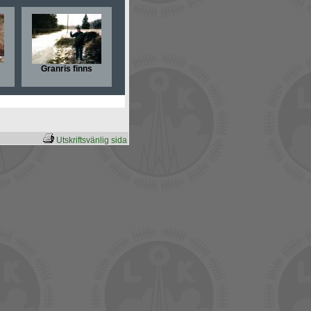
Granris finns
Utskriftsvänlig sida