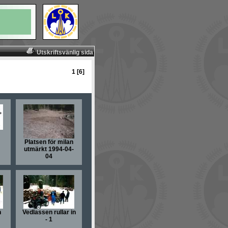
Utskriftsvänlig sida
1 [6]
Platsen för milan
utmärkt 1994-04-
04
n
Vedlassen rullar in
- 1