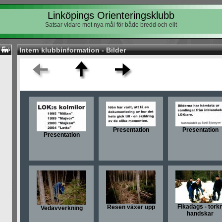
Linköpings Orienteringsklubb
Satsar vidare mot nya mål för både bredd och elit
Intern klubbinformation - Bilder
Presentation
Presentation
Presentation
Fikadags - tork
Resen växer upp
Vedavverkning
handskar