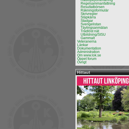
Radiopejlorientering
Regelsammanfattning
Resultatbörsen
Räkningsformulär
Skrivregler
Släpkärra
Stadgar
Sverigelistan
Tävlingsanmälan
Trådlöst nät
Utbildning/SISU
Gammalt
Veteranerna
Länkar
Dokumentation
Administration
Om www.lok.se
Öppet forum
Övrigt
Hittaut