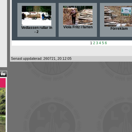
Viola Fritz i farten
Vedlassen rullar in
Förreklam
- 2
1
2
3
4
5
6
Senast uppdaterad: 260721, 20:12:05