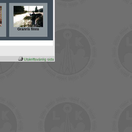
Granris finns
Utskriftsvänlig sida