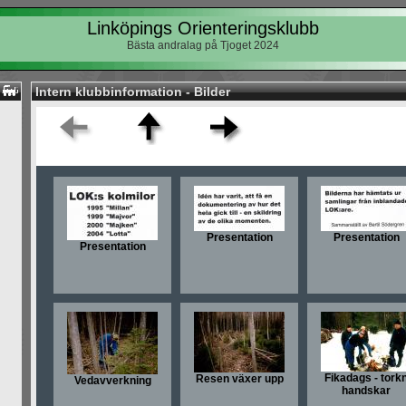
Linköpings Orienteringsklubb
Bästa andralag på Tjoget 2024
Intern klubbinformation - Bilder
Presentation
Presentation
Presentation
Fikadags - tork
Resen växer upp
Vedavverkning
handskar