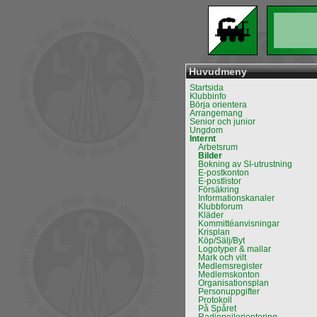
Huvudmeny
Startsida
Klubbinfo
Börja orientera
Arrangemang
Senior och junior
Ungdom
Internt
Arbetsrum
Bilder
Bokning av SI-utrustning
E-postkonton
E-postlistor
Försäkring
Informationskanaler
Klubbforum
Kläder
Kommittéanvisningar
Krisplan
Köp/Sälj/Byt
Logotyper & mallar
Mark och vilt
Medlemsregister
Medlemskonton
Organisationsplan
Personuppgifter
Protokoll
På Spåret