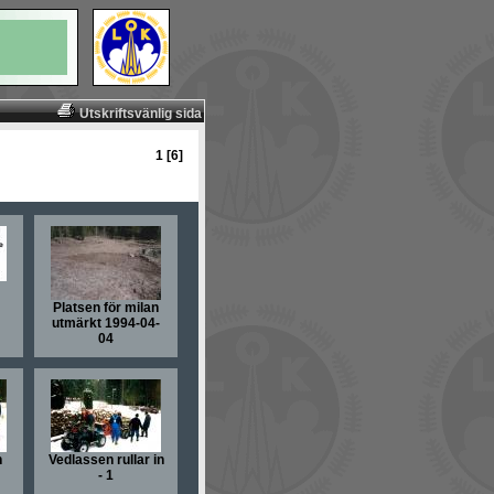
Utskriftsvänlig sida
1 [6]
Platsen för milan
utmärkt 1994-04-
04
n
Vedlassen rullar in
- 1