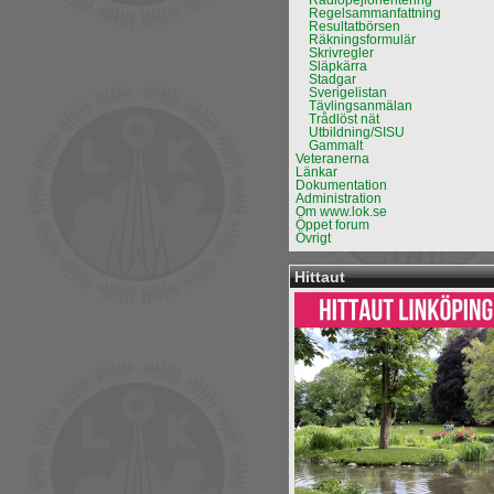
Radiopejlorientering
Regelsammanfattning
Resultatbörsen
Räkningsformulär
Skrivregler
Släpkärra
Stadgar
Sverigelistan
Tävlingsanmälan
Trådlöst nät
Utbildning/SISU
Gammalt
Veteranerna
Länkar
Dokumentation
Administration
Om www.lok.se
Öppet forum
Övrigt
Hittaut