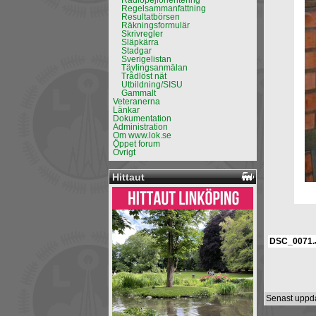
Radiopejlorientering
Regelsammanfattning
Resultatbörsen
Räkningsformulär
Skrivregler
Släpkärra
Stadgar
Sverigelistan
Tävlingsanmälan
Trådlöst nät
Utbildning/SISU
Gammalt
Veteranerna
Länkar
Dokumentation
Administration
Om www.lok.se
Öppet forum
Övrigt
Hittaut
DSC_0071.
Senast uppda