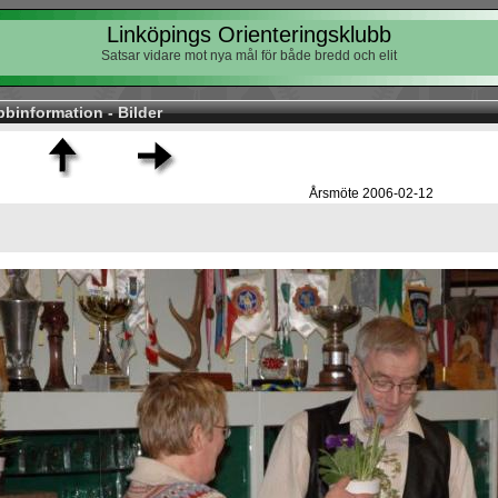
Linköpings Orienteringsklubb
Satsar vidare mot nya mål för både bredd och elit
bbinformation - Bilder
Årsmöte 2006-02-12