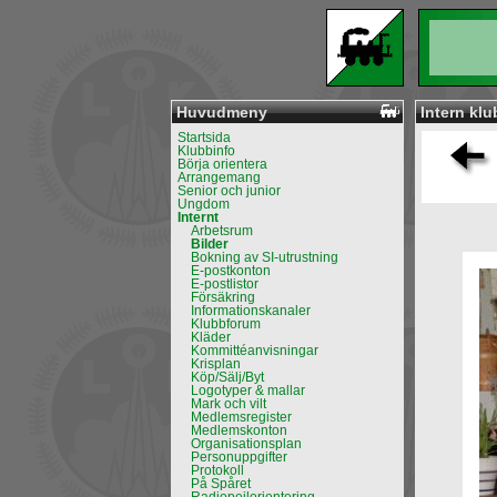
Huvudmeny
Intern klu
Startsida
Klubbinfo
Börja orientera
Arrangemang
Senior och junior
Ungdom
Internt
Arbetsrum
Bilder
Bokning av SI-utrustning
E-postkonton
E-postlistor
Försäkring
Informationskanaler
Klubbforum
Kläder
Kommittéanvisningar
Krisplan
Köp/Sälj/Byt
Logotyper & mallar
Mark och vilt
Medlemsregister
Medlemskonton
Organisationsplan
Personuppgifter
Protokoll
På Spåret