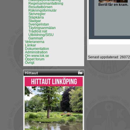
Radiopejlorientering
Regelsammanfattning
Bertil får en kram.
Resultatbörsen
Räkningsformulär
Skrivregler
Släpkärra
Stadgar
Sverigelistan
Tävlingsanmälan
Trådlöst nät
Utbildning/SISU
Gammalt
Veteranerna
Länkar
Dokumentation
Administration
Om www.lok.se
Senast uppdaterad: 26072
Öppet forum
Övrigt
Hittaut