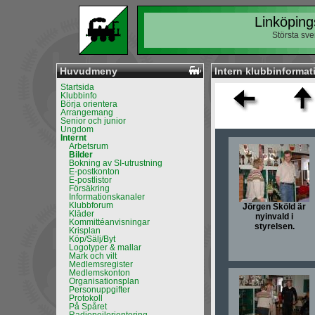
Linköping
Största sv
Huvudmeny
Intern klubbinformati
Startsida
Klubbinfo
Börja orientera
Arrangemang
Senior och junior
Ungdom
Internt
Arbetsrum
Bilder
Bokning av SI-utrustning
E-postkonton
E-postlistor
Försäkring
Informationskanaler
Klubbforum
Jörgen Sköld är
Kläder
nyinvald i
Kommittéanvisningar
styrelsen.
Krisplan
Köp/Sälj/Byt
Logotyper & mallar
Mark och vilt
Medlemsregister
Medlemskonton
Organisationsplan
Personuppgifter
Protokoll
På Spåret