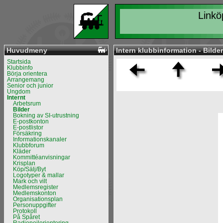
Linkö
Huvudmeny
Intern klubbinformation - Bilder
Startsida
Klubbinfo
Börja orientera
Arrangemang
Senior och junior
Ungdom
Internt
Arbetsrum
Bilder
Bokning av SI-utrustning
E-postkonton
E-postlistor
Försäkring
Informationskanaler
Klubbforum
Kläder
Kommittéanvisningar
Krisplan
Köp/Sälj/Byt
Logotyper & mallar
Mark och vilt
Medlemsregister
Medlemskonton
Organisationsplan
Personuppgifter
Protokoll
På Spåret