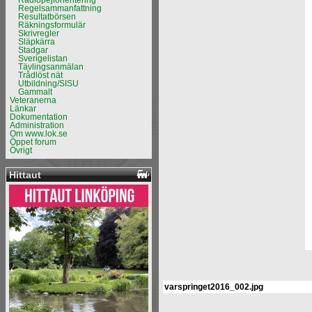
Radiopejlorientering
Regelsammanfattning
Resultatbörsen
Räkningsformulär
Skrivregler
Släpkärra
Stadgar
Sverigelistan
Tävlingsanmälan
Trådlöst nät
Utbildning/SISU
Gammalt
Veteranerna
Länkar
Dokumentation
Administration
Om www.lok.se
Öppet forum
Övrigt
Hittaut
varspringet2016_002.jpg