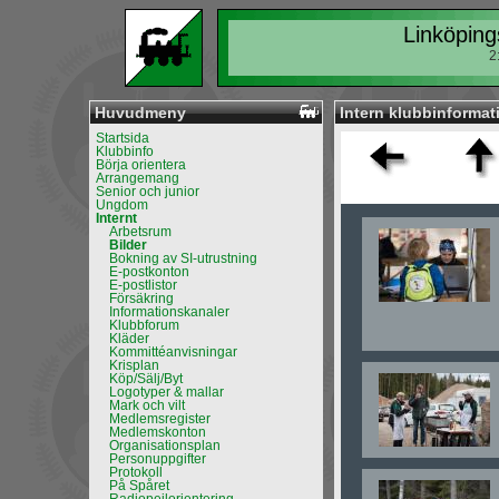
Linköping
2
Huvudmeny
Intern klubbinformati
Startsida
Klubbinfo
Börja orientera
Arrangemang
Senior och junior
Ungdom
Internt
Arbetsrum
Bilder
Bokning av SI-utrustning
E-postkonton
E-postlistor
Försäkring
Informationskanaler
Klubbforum
Kläder
Kommittéanvisningar
Krisplan
Köp/Sälj/Byt
Logotyper & mallar
Mark och vilt
Medlemsregister
Medlemskonton
Organisationsplan
Personuppgifter
Protokoll
På Spåret