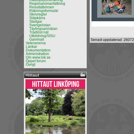
Radiopejlorientering
Regelsammanfattning
Resultatbörsen
Räkningsformulär
Skrivregler
Släpkärra
Stadgar
Sverigelistan
Tävlingsanmälan
Trådlöst nät
Utbildning/SISU
Gammalt
Senast uppdaterad: 26072
Veteranerna
Länkar
Dokumentation
Administration
Om www.lok.se
Öppet forum
Övrigt
Hittaut