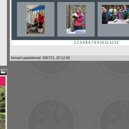
1
2
3
4
5
6
7
8
9
10
11
12
13
Senast uppdaterad: 260721, 20:12:05