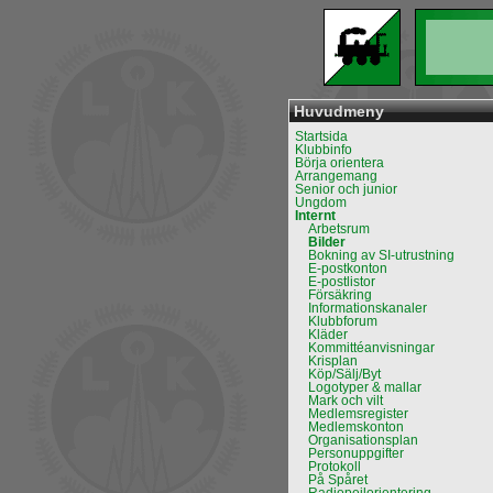
Huvudmeny
Startsida
Klubbinfo
Börja orientera
Arrangemang
Senior och junior
Ungdom
Internt
Arbetsrum
Bilder
Bokning av SI-utrustning
E-postkonton
E-postlistor
Försäkring
Informationskanaler
Klubbforum
Kläder
Kommittéanvisningar
Krisplan
Köp/Sälj/Byt
Logotyper & mallar
Mark och vilt
Medlemsregister
Medlemskonton
Organisationsplan
Personuppgifter
Protokoll
På Spåret