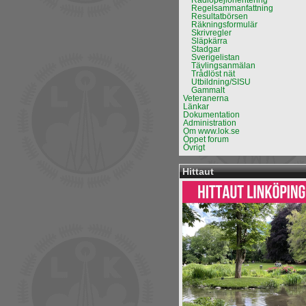
Radiopejlorientering
Regelsammanfattning
Resultatbörsen
Räkningsformulär
Skrivregler
Släpkärra
Stadgar
Sverigelistan
Tävlingsanmälan
Trådlöst nät
Utbildning/SISU
Gammalt
Veteranerna
Länkar
Dokumentation
Administration
Om www.lok.se
Öppet forum
Övrigt
Hittaut