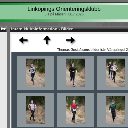
Linköpings Orienteringsklubb
3:a på Måsen i D17 2026
Intern klubbinformation - Bilder
Thomas Gustafssons bilder från Vårspringet 