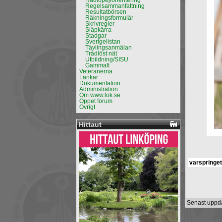
Radiopejlorientering
Regelsammanfattning
Resultatbörsen
Räkningsformulär
Skrivregler
Släpkärra
Stadgar
Sverigelistan
Tävlingsanmälan
Trådlöst nät
Utbildning/SISU
Gammalt
Veteranerna
Länkar
Dokumentation
Administration
Om www.lok.se
Öppet forum
Övrigt
Hittaut
varspringe
Senast uppda