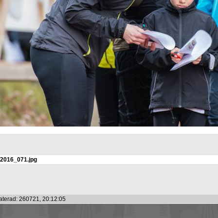
t2016_071.jpg
terad: 260721, 20:12:05