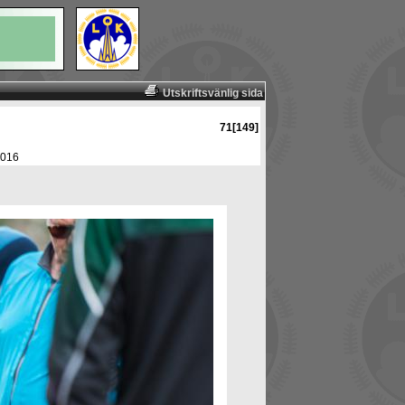
Utskriftsvänlig sida
71[149]
2016