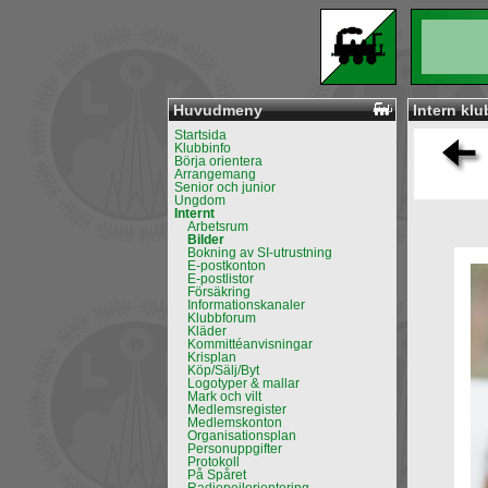
Huvudmeny
Intern klu
Startsida
Klubbinfo
Börja orientera
Arrangemang
Senior och junior
Ungdom
Internt
Arbetsrum
Bilder
Bokning av SI-utrustning
E-postkonton
E-postlistor
Försäkring
Informationskanaler
Klubbforum
Kläder
Kommittéanvisningar
Krisplan
Köp/Sälj/Byt
Logotyper & mallar
Mark och vilt
Medlemsregister
Medlemskonton
Organisationsplan
Personuppgifter
Protokoll
På Spåret