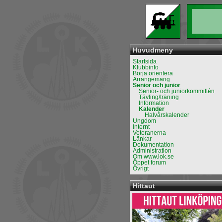
Huvudmeny
Startsida
Klubbinfo
Börja orientera
Arrangemang
Senior och junior
Senior- och juniorkommittén
Tävling/träning
Information
Kalender
Halvårskalender
Ungdom
Internt
Veteranerna
Länkar
Dokumentation
Administration
Om www.lok.se
Öppet forum
Övrigt
Hittaut