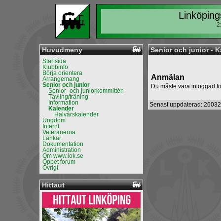
Linköping
2
Huvudmeny
Senior och junior - 
Startsida
Klubbinfo
Börja orientera
Anmälan
Arrangemang
Senior och junior
Du måste vara inloggad fö
Senior- och juniorkommittén
Tävling/träning
Information
Senast uppdaterad: 26032
Kalender
Halvårskalender
Ungdom
Internt
Veteranerna
Länkar
Dokumentation
Administration
Om www.lok.se
Öppet forum
Övrigt
Hittaut