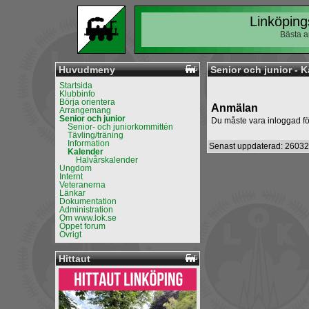
Linköping
Bästa a
Huvudmeny
Senior och junior - 
Startsida
Klubbinfo
Börja orientera
Anmälan
Arrangemang
Senior och junior
Du måste vara inloggad fö
Senior- och juniorkommittén
Tävling/träning
Information
Senast uppdaterad: 26032
Kalender
Halvårskalender
Ungdom
Internt
Veteranerna
Länkar
Dokumentation
Administration
Om www.lok.se
Öppet forum
Övrigt
Hittaut