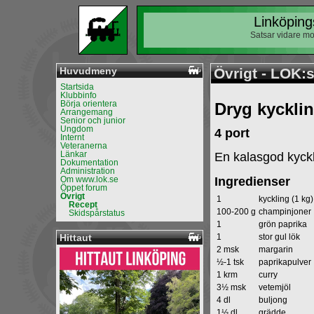
Linköping
Satsar vidare mo
Huvudmeny
Övrigt - LOK:
Startsida
Klubbinfo
Börja orientera
Dryg kyckli
Arrangemang
Senior och junior
Ungdom
4 port
Internt
Veteranerna
Länkar
En kalasgod kyckl
Dokumentation
Administration
Om www.lok.se
Ingredienser
Öppet forum
Övrigt
1
kyckling (1 kg)
Recept
100-200 g
champinjoner
Skidspårstatus
1
grön paprika
Hittaut
1
stor gul lök
2 msk
margarin
½-1 tsk
paprikapulver
1 krm
curry
3½ msk
vetemjöl
4 dl
buljong
1½ dl
grädde