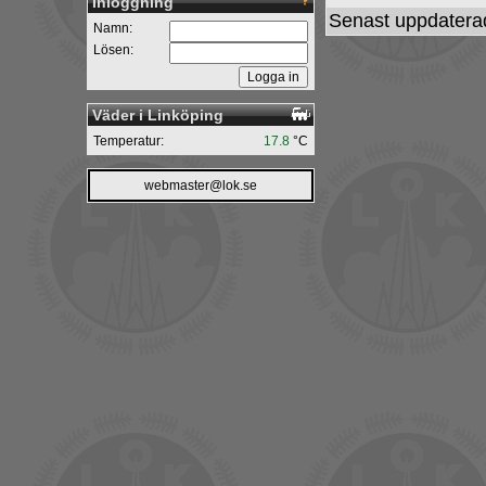
Inloggning
Senast uppdatera
Namn:
Lösen:
Väder i Linköping
Temperatur:
17.8
°C
webmaster@lok.se