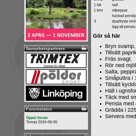
1 tsk
salt
1 krm
vitpeppar
hackad persilj
3
djupfrysta smö
ägg att pensl
Gör så här
Bryn svamp, 
Samarbetspartners
Tillsätt papr
Fräs svagt.
Rör ned mjöl
Salta, peppr
Småputtra i 
Tillsätt kyck
Häll i ugnsfo
Täck med smö
Pensla med 
Forumstatus
Grädda i 225
Servera med 
Öppet forum
Tomas 2026-08-06