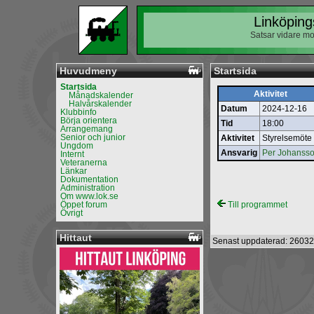
Linköping
Satsar vidare mo
Huvudmeny
Startsida
Startsida
Aktivitet
Månadskalender
Halvårskalender
Datum
2024-12-16
Klubbinfo
Börja orientera
Tid
18:00
Arrangemang
Senior och junior
Aktivitet
Styrelsemöte
Ungdom
Ansvarig
Per Johanss
Internt
Veteranerna
Länkar
Dokumentation
Administration
Om www.lok.se
Öppet forum
Till programmet
Övrigt
Hittaut
Senast uppdaterad: 26032