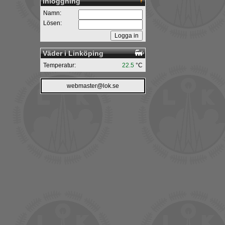
Inloggning
Namn:
Lösen:
Väder i Linköping
Temperatur:
22.5
°C
webmaster@lok.se