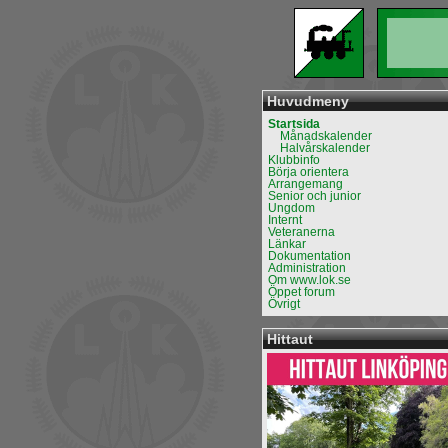
Huvudmeny
Startsida
Månadskalender
Halvårskalender
Klubbinfo
Börja orientera
Arrangemang
Senior och junior
Ungdom
Internt
Veteranerna
Länkar
Dokumentation
Administration
Om www.lok.se
Öppet forum
Övrigt
Hittaut