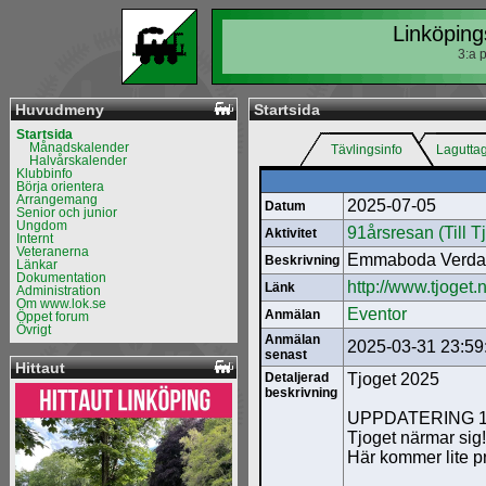
Linköping
3:a 
Huvudmeny
Startsida
Startsida
Månadskalender
Tävlingsinfo
Lagutta
Halvårskalender
Klubbinfo
Börja orientera
Arrangemang
2025-07-05
Datum
Senior och junior
Ungdom
91årsresan (Till T
Aktivitet
Internt
Veteranerna
Emmaboda Verda
Beskrivning
Länkar
Dokumentation
http://www.tjoget.
Länk
Administration
Om www.lok.se
Eventor
Anmälan
Öppet forum
Övrigt
Anmälan
2025-03-31 23:59
senast
Hittaut
Detaljerad
Tjoget 2025
beskrivning
UPPDATERING 1 j
Tjoget närmar sig!
Här kommer lite pr