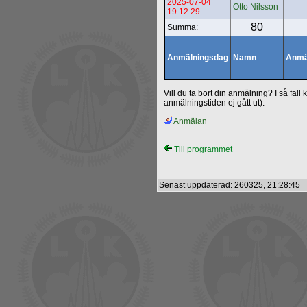
2025-07-04
Otto Nilsson
19:12:29
80
Summa:
Anmälningsdag
Namn
Anmä
Vill du ta bort din anmälning? I så fal
anmälningstiden ej gått ut).
Anmälan
Till programmet
Senast uppdaterad: 260325, 21:28:45