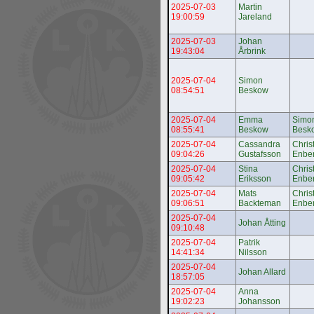
2025-07-03
Martin
19:00:59
Jareland
2025-07-03
Johan
19:43:04
Årbrink
2025-07-04
Simon
08:54:51
Beskow
2025-07-04
Emma
Simo
08:55:41
Beskow
Besk
2025-07-04
Cassandra
Chris
09:04:26
Gustafsson
Enbe
2025-07-04
Stina
Chris
09:05:42
Eriksson
Enbe
2025-07-04
Mats
Chris
09:06:51
Backteman
Enbe
2025-07-04
Johan Åtting
09:10:48
2025-07-04
Patrik
14:41:34
Nilsson
2025-07-04
Johan Allard
18:57:05
2025-07-04
Anna
19:02:23
Johansson