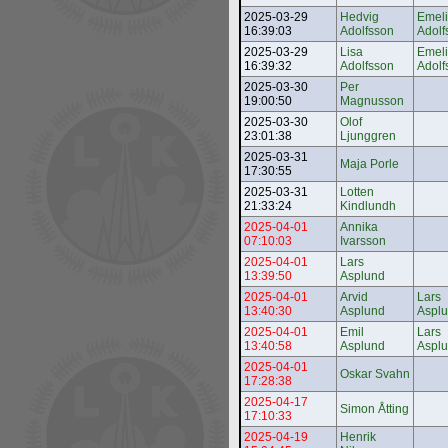
2025-03-29
Hedvig
Emel
16:39:03
Adolfsson
Adolf
2025-03-29
Lisa
Emel
16:39:32
Adolfsson
Adolf
2025-03-30
Per
19:00:50
Magnusson
2025-03-30
Olof
23:01:38
Ljunggren
2025-03-31
Maja Porle
17:30:55
2025-03-31
Lotten
21:33:24
Kindlundh
2025-04-01
Annika
07:10:03
Ivarsson
2025-04-01
Lars
13:39:50
Asplund
2025-04-01
Arvid
Lars
13:40:30
Asplund
Aspl
2025-04-01
Emil
Lars
13:40:58
Asplund
Aspl
2025-04-01
Oskar Svahn
17:28:38
2025-04-17
Simon Åtting
17:10:33
2025-04-19
Henrik