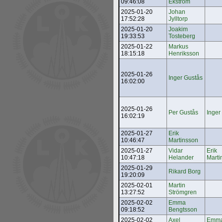
09:46:08
Ekström
2025-01-20
Johan
17:52:28
Jylltorp
2025-01-20
Joakim
19:33:53
Tosteberg
2025-01-22
Markus
18:15:18
Henriksson
2025-01-26
Inger Gustås
16:02:00
2025-01-26
Per Gustås
Inger
16:02:19
2025-01-27
Erik
10:46:47
Martinsson
2025-01-27
Vidar
Erik
10:47:18
Helander
Marti
2025-01-29
Rikard Borg
19:20:09
2025-02-01
Martin
13:27:52
Strömgren
2025-02-02
Emma
09:18:52
Bengtsson
2025-02-02
Axel
Emm