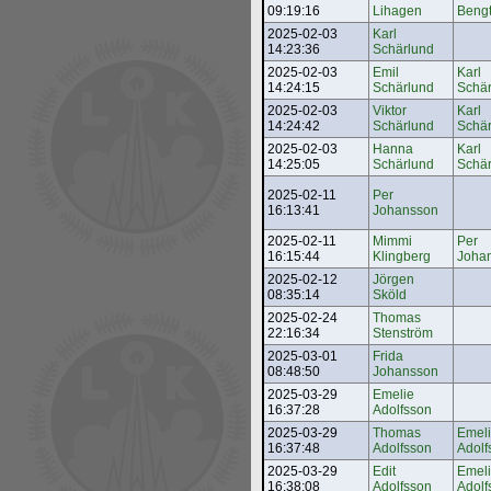
09:19:16
Lihagen
Beng
2025-02-03
Karl
14:23:36
Schärlund
2025-02-03
Emil
Karl
14:24:15
Schärlund
Schär
2025-02-03
Viktor
Karl
14:24:42
Schärlund
Schär
2025-02-03
Hanna
Karl
14:25:05
Schärlund
Schär
2025-02-11
Per
16:13:41
Johansson
2025-02-11
Mimmi
Per
16:15:44
Klingberg
Joha
2025-02-12
Jörgen
08:35:14
Sköld
2025-02-24
Thomas
22:16:34
Stenström
2025-03-01
Frida
08:48:50
Johansson
2025-03-29
Emelie
16:37:28
Adolfsson
2025-03-29
Thomas
Emel
16:37:48
Adolfsson
Adolf
2025-03-29
Edit
Emel
16:38:08
Adolfsson
Adolf