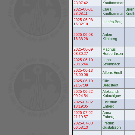
23:07:42
Knuthammar
2025-06-01
Clara
Björn
23:08:11
Knuthammar
Knut
2025-06-08
Linnéa Borg
16:32:10
2025-06-08
Anton
16:38:28
Klintberg
2025-06-09
Magnus
08:30:27
Herberthson
2025-06-10
Lena
23:15:44
Strömbäck
2025-06-13
Alfons Enell
23:00:06
2025-06-19
Olle
21:57:09
Bergstedt
2025-06-22
Aleksandr
09:24:54
Kotochigov
2025-07-02
Christian
18:19:05
Enberg
2025-07-02
Anna
21:19:57
Enberg
2025-07-03
Fredrik
06:58:13
Gustafsson