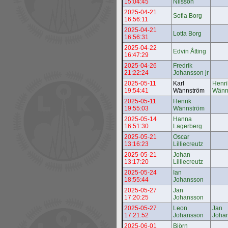
15:04:45
Nilsson
2025-04-21
Sofia Borg
16:56:11
2025-04-21
Lotta Borg
16:56:31
2025-04-22
Edvin Åtting
16:47:29
2025-04-26
Fredrik
21:22:24
Johansson jr
2025-05-11
Karl
Henri
19:54:41
Wännström
Wänn
2025-05-11
Henrik
19:55:03
Wännström
2025-05-14
Hanna
16:51:30
Lagerberg
2025-05-21
Oscar
13:16:23
Lilliecreutz
2025-05-21
Johan
13:17:20
Lilliecreutz
2025-05-24
Ian
18:55:44
Johansson
2025-05-27
Jan
17:20:25
Johansson
2025-05-27
Leon
Jan
17:21:52
Johansson
Joha
2025-06-01
Björn