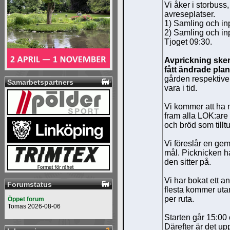
Vi åker i storbuss
avreseplatser.
1) Samling och in
2) Samling och inp
Tjoget 09:30.
Avprickning ske
fått ändrade plan
gården respektive 
Samarbetspartners
vara i tid.
Vi kommer att ha m
fram alla LOK:are 
och bröd som tillt
Vi föreslår en gem
mål. Picknicken ha
den sitter på.
Vi har bokat ett an
Forumstatus
flesta kommer utan 
per ruta.
Öppet forum
Tomas 2026-08-06
Starten går 15:00 
Därefter är det up