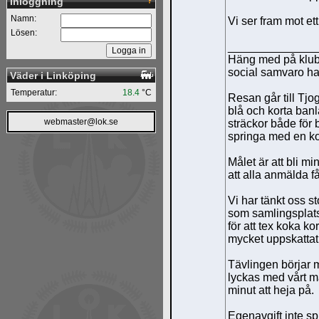
Inloggning
Namn:
Vi ser fram mot ett 
Lösen:
______________
Häng med på klubb
social samvaro ha d
Väder i Linköping
Temperatur:
18.4
°C
Resan går till Tjo
blå och korta banl
webmaster@lok.se
sträckor både för
springa med en ko
Målet är att bli mi
att alla anmälda få
Vi har tänkt oss s
som samlingsplats 
för att tex koka ko
mycket uppskattat
Tävlingen börjar 
lyckas med vårt må
minut att heja på.
Egenavgift inte sp