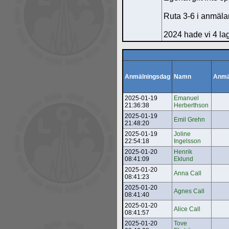
Ruta 3-6 i anmälan
2024 hade vi 4 la
Anmälningsdag
Namn
Anmä
2025-01-19
Emanuel
21:36:38
Herberthson
2025-01-19
Emil Grehn
21:48:20
2025-01-19
Joline
22:54:18
Ingelsson
2025-01-20
Henrik
08:41:09
Eklund
2025-01-20
Anna Call
08:41:23
2025-01-20
Agnes Call
08:41:40
2025-01-20
Alice Call
08:41:57
2025-01-20
Tove