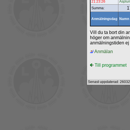
21:23:26
Asplu
1
Summa:
Anmälningsdag
Namn
Vill du ta bort din a
höger om anmälning
anmälningstiden ej g
Anmälan
Till programmet
Senast uppdaterad: 26032