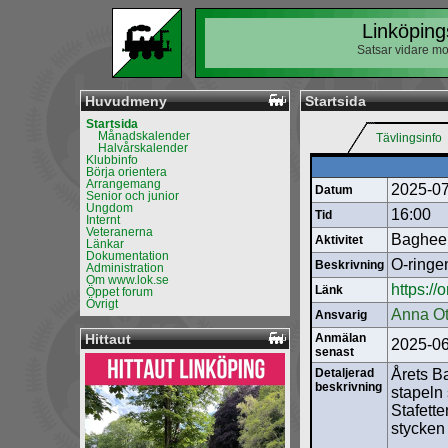
Linköping
Satsar vidare mo
Huvudmeny
Startsida
Startsida
Månadskalender
Tävlingsinfo
Halvårskalender
Klubbinfo
Börja orientera
Arrangemang
2025-0
Datum
Senior och junior
Ungdom
16:00
Tid
Internt
Veteranerna
Bagheer
Aktivitet
Länkar
Dokumentation
O-ringe
Beskrivning
Administration
Om www.lok.se
https://
Länk
Öppet forum
Övrigt
Anna Ot
Ansvarig
Hittaut
Anmälan
2025-06
senast
Detaljerad
Årets B
beskrivning
stapeln
Stafette
stycken 