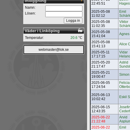
Inloggning
22:45:51
Hages
Namn:
2025-05-08
Emil
Lösen:
11:02:12
Schär
2025-05-08
Viktor
11:02:35
Schär
Väder i Linköping
2025-05-08
Agnes 
15:41:04
Temperatur:
20.6
°C
2025-05-08
Alice C
15:41:13
webmaster@lok.se
2025-05-11
Vidar
17:17:15
Helan
2025-05-20
Astrid
21:17:47
Sunds
2025-05-21
Simon 
19:00:47
2025-06-05
Felicia
17:24:54
Otterb
2025-06-13
Eskil 
10:02:42
2025-06-15
Josefi
12:43:35
Ceder
2025-06-22
Arvid
21:22:48
Asplu
2025-06-22
Emil