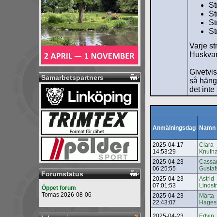
St
St
St
St
Varje st
Huskvar
Givetvi
Samarbetspartners
så häng 
det inte
Anmälningsdag
Namn
2025-04-17
Clara
14:53:29
Knuth
2025-04-23
Cassa
06:25:55
Gustaf
Forumstatus
2025-04-23
Astrid
07:01:53
Lindst
Öppet forum
Tomas 2026-08-06
2025-04-23
Märta
22:43:07
Hages
2025-04-23
Edvin