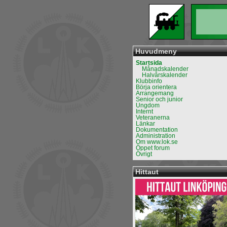
Huvudmeny
Startsida
Månadskalender
Halvårskalender
Klubbinfo
Börja orientera
Arrangemang
Senior och junior
Ungdom
Internt
Veteranerna
Länkar
Dokumentation
Administration
Om www.lok.se
Öppet forum
Övrigt
Hittaut