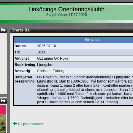
Linköpings Orienteringsklubb
3:a på Måsen i D17 2026
Startsida
Aktivitet
Datum
2025-07-10
Tid
18:00
Aktivitet
OLträning OK Roxen
Beskrivning
Ljungsbro
Ansvarig
Christian Enberg
Detaljerad
OK Roxen bjuder in till Sprint/Stadsorientering I Ljungsbro.
beskrivning
Ljungsbro kl. Start kl 1800-1900. Två banor som går bra att
distans (bana 1, bana 2 eller bana 1+2). Kontroller marke
stämpling. Lämplig klädsel är shorts och löparskor. Bana 1 
sprintkarta 1:4000 med ”hinder” markerade på kartan, bana
"skogskarta" skala 1:7500. Badmöjlighet i simhallen eller k
post till soren.np"at"live.com senast 12.00 Torsdag.
Till programmet