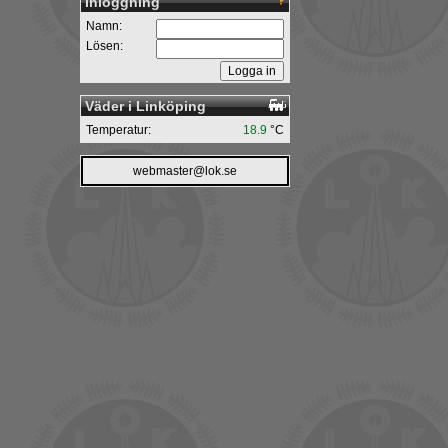
Inloggning
Namn:
Lösen:
Väder i Linköping
Temperatur:
18.9
°C
webmaster@lok.se