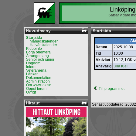
Linköping
Satsar vidare mo
Huvudmeny
Startsida
Startsida
Akt
Månadskalender
Halvårskalender
Datum
2025-10-08
Klubbinfo
Börja orientera
Tid
10:00
Arrangemang
Senior och junior
Aktivitet
10-12, LOK-ve
Ungdom
Ansvarig
Ulla Kjell
Internt
Veteranerna
Länkar
Dokumentation
Administration
Om www.lok.se
Öppet forum
Till programmet
Övrigt
Hittaut
Senast uppdaterad: 26032