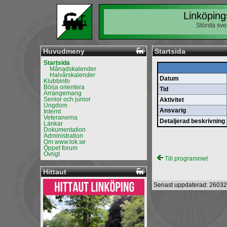
Linköping
Största sv
Huvudmeny
Startsida
Startsida
Månadskalender
Halvårskalender
Datum
Klubbinfo
Börja orientera
Tid
Arrangemang
Senior och junior
Aktivitet
Ungdom
Ansvarig
Internt
Veteranerna
Detaljerad beskrivning
Länkar
Dokumentation
Administration
Om www.lok.se
Öppet forum
Övrigt
Till programmet
Hittaut
Senast uppdaterad: 26032