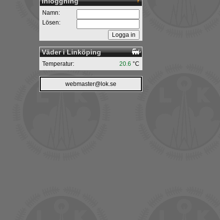
Inloggning
Namn:
Lösen:
Väder i Linköping
Temperatur:
20.6
°C
webmaster@lok.se