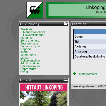
Linköping
Bästa a
Huvudmeny
Startsida
Startsida
Månadskalender
Halvårskalender
Datum
Klubbinfo
Börja orientera
Tid
Arrangemang
Senior och junior
Aktivitet
Ungdom
Ansvarig
Internt
Veteranerna
Detaljerad beskrivning
Länkar
Dokumentation
Administration
Om www.lok.se
Öppet forum
Övrigt
Till programmet
Hittaut
Senast uppdaterad: 26032