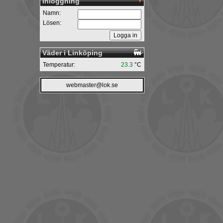
Inloggning
Namn:
Lösen:
Väder i Linköping
Temperatur:
23.3
°C
webmaster@lok.se