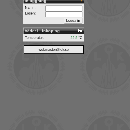
Inloggning
Namn:
Lösen:
Väder i Linköping
Temperatur:
22.5
°C
webmaster@lok.se