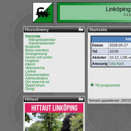
Linköping
3:a 
Huvudmeny
Startsida
Startsida
Akt
Månadskalender
Halvårskalender
Datum
2026-05-27
Klubbinfo
Börja orientera
Tid
10:00
Arrangemang
Senior och junior
Aktivitet
10-12, LOK‐ve
Ungdom
Ansvarig
Ulla Kjell
Internt
Veteranerna
Länkar
Dokumentation
Administration
Om www.lok.se
Öppet forum
Till programmet
Övrigt
Hittaut
Senast uppdaterad: 26032