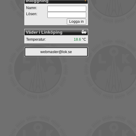
Inloggning
Namn:
Lösen:
Väder i Linköping
Temperatur:
18.6
°C
webmaster@lok.se