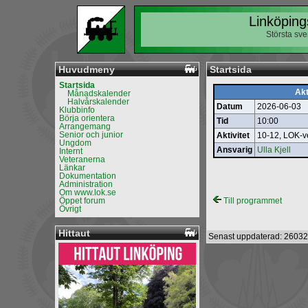
Linköping
Största sv
Huvudmeny
Startsida
Startsida
Akt
Månadskalender
Halvårskalender
Datum
2026-06-03
Klubbinfo
Börja orientera
Tid
10:00
Arrangemang
Senior och junior
Aktivitet
10-12, LOK‐ve
Ungdom
Ansvarig
Ulla Kjell
Internt
Veteranerna
Länkar
Dokumentation
Administration
Om www.lok.se
Öppet forum
Till programmet
Övrigt
Hittaut
Senast uppdaterad: 26032