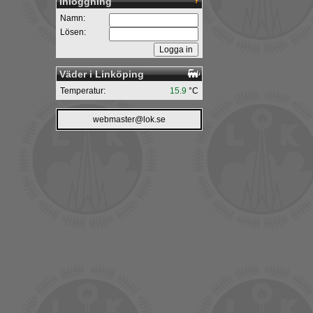
Inloggning
Namn:
Lösen:
Väder i Linköping
Temperatur:
15.9
°C
webmaster@lok.se