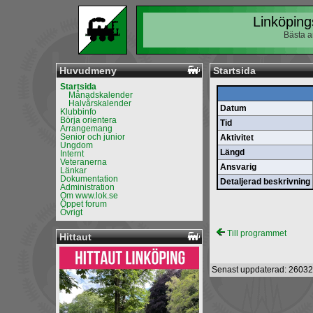
Linköping
Bästa a
Huvudmeny
Startsida
Startsida
Månadskalender
Halvårskalender
Datum
Klubbinfo
Börja orientera
Tid
Arrangemang
Senior och junior
Aktivitet
Ungdom
Längd
Internt
Veteranerna
Ansvarig
Länkar
Dokumentation
Detaljerad beskrivning
Administration
Om www.lok.se
Öppet forum
Övrigt
Till programmet
Hittaut
Senast uppdaterad: 26032