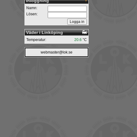
Inloggning
Namn:
Lösen:
Väder i Linköping
Temperatur:
20.6
°C
webmaster@lok.se