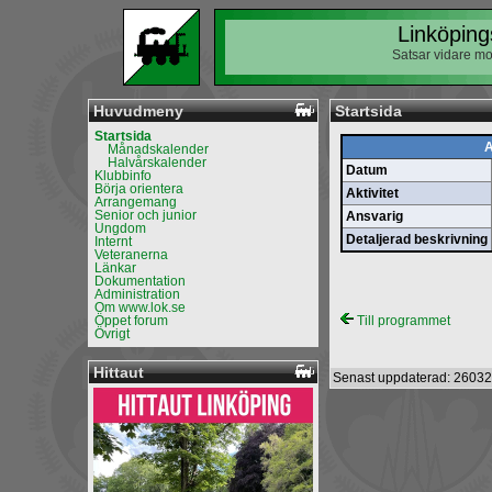
Linköping
Satsar vidare mo
Huvudmeny
Startsida
Startsida
A
Månadskalender
Halvårskalender
Datum
Klubbinfo
Börja orientera
Aktivitet
Arrangemang
Senior och junior
Ansvarig
Ungdom
Detaljerad beskrivning
Internt
Veteranerna
Länkar
Dokumentation
Administration
Om www.lok.se
Öppet forum
Till programmet
Övrigt
Hittaut
Senast uppdaterad: 26032