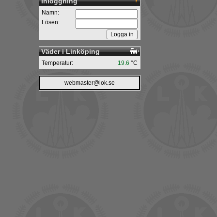
Inloggning
Namn:
Lösen:
Väder i Linköping
Temperatur:
19.6
°C
webmaster@lok.se