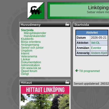
Linköping
Satsar vidare mo
Huvudmeny
Startsida
Startsida
Aktivitet
Månadskalender
Halvårskalender
Datum
2026-05-21
Klubbinfo
Börja orientera
Aktivitet
Vet-OL
Arrangemang
Senior och junior
Anmälan
Eventor
Ungdom
Ansvarig
Anders Kjell
Internt
Veteranerna
Länkar
Dokumentation
Administration
Om www.lok.se
Öppet forum
Till programmet
Övrigt
Hittaut
Senast uppdaterad: 26032