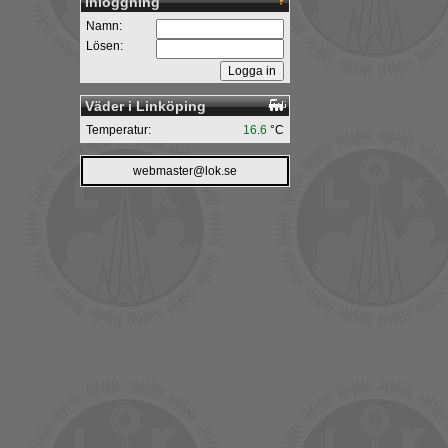
Inloggning
Namn:
Lösen:
Väder i Linköping
Temperatur:
16.6
°C
webmaster@lok.se