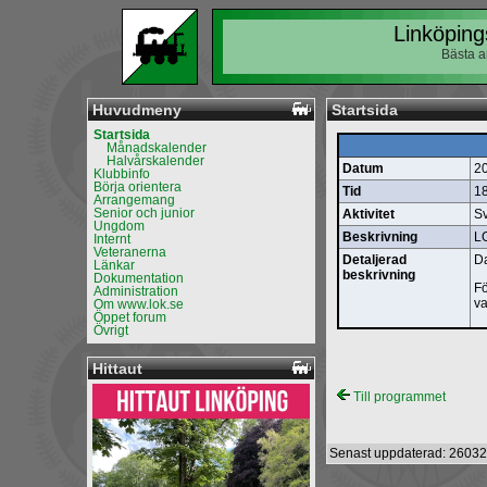
Linköping
Bästa a
Huvudmeny
Startsida
Startsida
Månadskalender
Halvårskalender
Datum
2
Klubbinfo
Börja orientera
Tid
1
Arrangemang
Senior och junior
Aktivitet
Sv
Ungdom
Beskrivning
L
Internt
Veteranerna
Detaljerad
Da
Länkar
beskrivning
Dokumentation
Fö
Administration
va
Om www.lok.se
Öppet forum
Övrigt
Hittaut
Till programmet
Senast uppdaterad: 26032