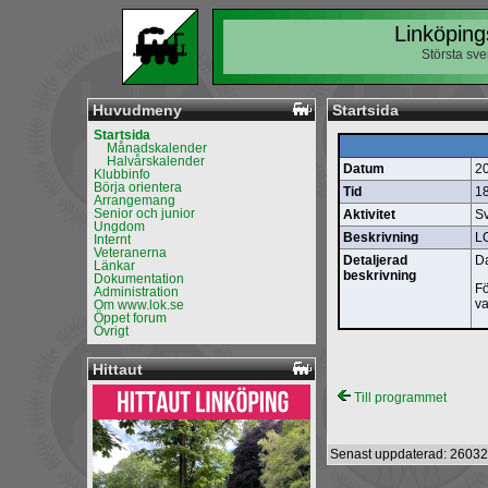
Linköping
Största sv
Huvudmeny
Startsida
Startsida
Månadskalender
Halvårskalender
Datum
2
Klubbinfo
Börja orientera
Tid
1
Arrangemang
Senior och junior
Aktivitet
Sv
Ungdom
Beskrivning
L
Internt
Veteranerna
Detaljerad
Da
Länkar
beskrivning
Dokumentation
Fö
Administration
va
Om www.lok.se
Öppet forum
Övrigt
Hittaut
Till programmet
Senast uppdaterad: 26032