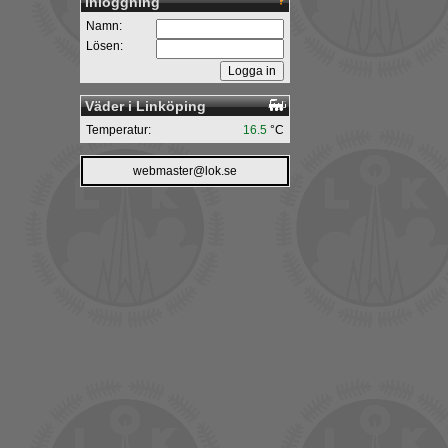
Inloggning
Namn:
Lösen:
Väder i Linköping
Temperatur:
16.5
°C
webmaster@lok.se