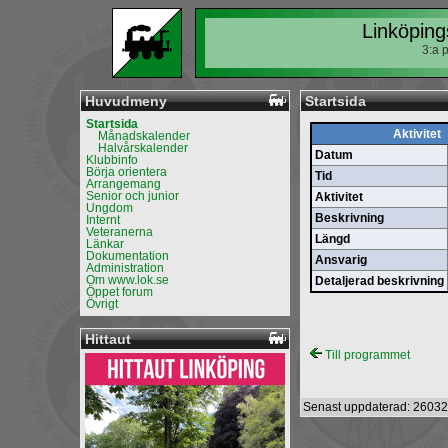
Linköping
3:a 
Huvudmeny
Startsida
Startsida
Aktivitet
Månadskalender
Halvårskalender
Datum
Klubbinfo
Börja orientera
Tid
Arrangemang
Senior och junior
Aktivitet
Ungdom
Beskrivning
Internt
Veteranerna
Längd
Länkar
Dokumentation
Ansvarig
Administration
Om www.lok.se
Detaljerad beskrivning
Öppet forum
Övrigt
Hittaut
Till programmet
Senast uppdaterad: 26032