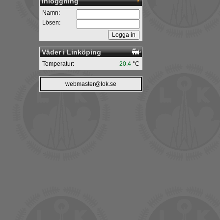
Inloggning
Namn:
Lösen:
Väder i Linköping
Temperatur:
20.4
°C
webmaster@lok.se