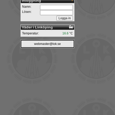
Inloggning
Namn:
Lösen:
Väder i Linköping
Temperatur:
16.6
°C
webmaster@lok.se