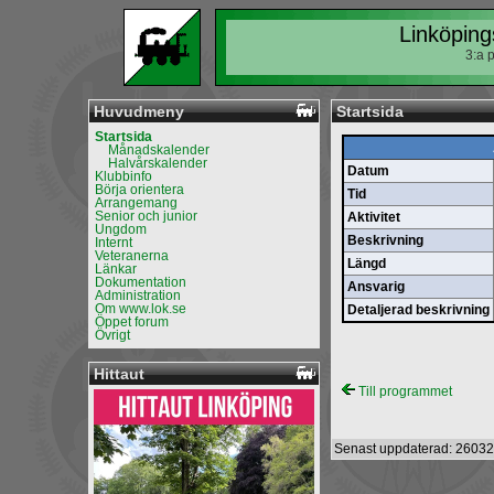
Linköping
3:a 
Huvudmeny
Startsida
Startsida
Månadskalender
Halvårskalender
Datum
Klubbinfo
Börja orientera
Tid
Arrangemang
Senior och junior
Aktivitet
Ungdom
Beskrivning
Internt
Veteranerna
Längd
Länkar
Dokumentation
Ansvarig
Administration
Om www.lok.se
Detaljerad beskrivning
Öppet forum
Övrigt
Hittaut
Till programmet
Senast uppdaterad: 26032