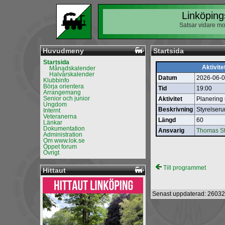
Linköping
Satsar vidare mo
Huvudmeny
Startsida
Startsida
Aktivite
Månadskalender
Halvårskalender
Datum
2026-06-
Klubbinfo
Börja orientera
Tid
19:00
Arrangemang
Senior och junior
Aktivitet
Planering
Ungdom
Beskrivning
Styrelser
Internt
Veteranerna
Längd
60
Länkar
Dokumentation
Ansvarig
Thomas S
Administration
Om www.lok.se
Öppet forum
Övrigt
Till programmet
Hittaut
Senast uppdaterad: 26032