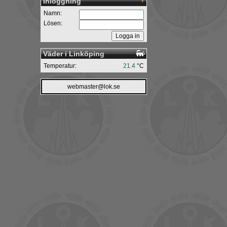
Inloggning
Namn:
Lösen:
Väder i Linköping
Temperatur:
21.4
°C
webmaster@lok.se