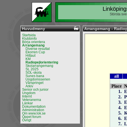
Linköping
Största sv
Huvudmeny
Arrangemang - Radiop
Startsida
Klubbinfo
Börja orientera
Arrangemang
Diverse resultat
Ekorren Cup
Hittaut
KM
Radiopejlorientering
Skolarrangemang
SL 2025
SOL-skola
Sunes bana
Ungdomsserien
Vårspringet
Arkiv
Senior och junior
Ungdom
Internt
Veteranerna
Länkar
Dokumentation
Administration
Om www.lok.se
Öppet forum
Övrigt