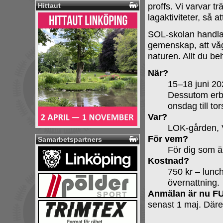
proffs. Vi varvar 
Hittaut
lagaktiviteter, så at
SOL-skolan handla
gemenskap, att våga
naturen. Allt du be
När?
15–18 juni 20
Dessutom erbju
onsdag till to
Var?
LOK-gården, 
För vem?
Samarbetspartners
För dig som ä
Kostnad?
750 kr – lunch
övernattning.
Anmälan är nu F
senast 1 maj. Däref