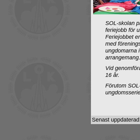
SOL-skolan pl
feriejobb för
Feriejobbet e
med förenings
ungdomarna i 
arrangemang.
Vid genomföra
16 år.
Förutom SOL-
ungdomsseriet
Senast uppdaterad