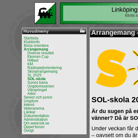
Linköping
Bästa a
Huvudmeny
Arrangemang -
Startsida
Klubbinfo
Börja orientera
Arrangemang
Diverse resultat
Ekorren Cup
Hittaut
KM
Radiopejlorientering
Skolarrangemang
SL 2025
SOL-skola
Sunes bana
Ungdomsserien
Vårspringet
Arkiv
Senior och junior
SOL-skola 2
Ungdom
Internt
Veteranerna
Är du sugen på e
Länkar
Dokumentation
vänner? Då är SOL
Administration
Om www.lok.se
Öppet forum
Under veckan får du
Övrigt
– oavsett om du är 