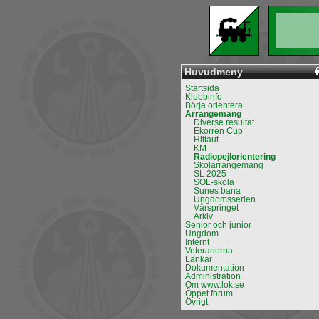
Huvudmeny
Startsida
Klubbinfo
Börja orientera
Arrangemang
Diverse resultat
Ekorren Cup
Hittaut
KM
Radiopejlorientering
Skolarrangemang
SL 2025
SOL-skola
Sunes bana
Ungdomsserien
Vårspringet
Arkiv
Senior och junior
Ungdom
Internt
Veteranerna
Länkar
Dokumentation
Administration
Om www.lok.se
Öppet forum
Övrigt