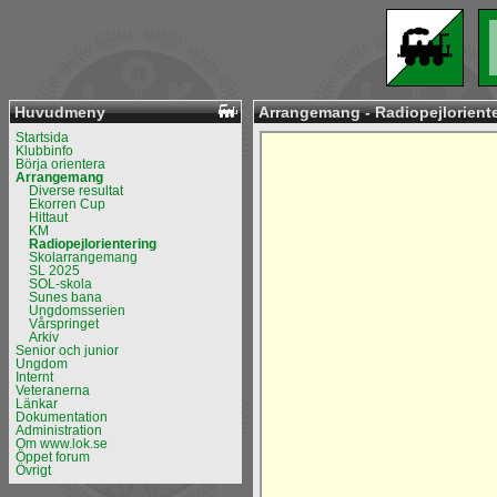
Huvudmeny
Arrangemang - Radiopejlorient
Startsida
Klubbinfo
Börja orientera
Arrangemang
Diverse resultat
Ekorren Cup
Hittaut
KM
Radiopejlorientering
Skolarrangemang
SL 2025
SOL-skola
Sunes bana
Ungdomsserien
Vårspringet
Arkiv
Senior och junior
Ungdom
Internt
Veteranerna
Länkar
Dokumentation
Administration
Om www.lok.se
Öppet forum
Övrigt