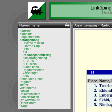
Linköping
Bästa a
Huvudmeny
Arrangemang - Radiop
Startsida
Klubbinfo
Börja orientera
Arrangemang
Diverse resultat
Ekorren Cup
Hittaut
KM
Radiopejlorientering
Skolarrangemang
SL 2025
SOL-skola
Sunes bana
Ungdomsserien
Vårspringet
Arkiv
Senior och junior
Ungdom
Internt
Veteranerna
Länkar
Dokumentation
Administration
Om www.lok.se
Öppet forum
Övrigt