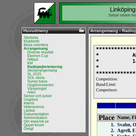
Linköping
Satsar vidare mo
Huvudmeny
Arrangemang - Radiop
Startsida
Klubbinfo
Börja orientera
Arrangemang
Diverse resultat
Ekorren Cup
Hittaut
KM
Radiopejlorientering
Skolarrangemang
SL 2025
SOL-skola
Sunes bana
Ungdomsserien
Vårspringet
Arkiv
Senior och junior
Ungdom
Internt
Veteranerna
Länkar
Dokumentation
Administration
Om www.lok.se
Öppet forum
Övrigt