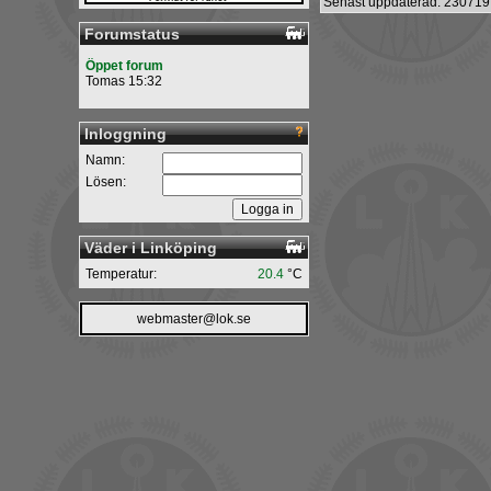
Senast uppdaterad: 230719
Forumstatus
Öppet forum
Tomas 15:32
Inloggning
Namn:
Lösen:
Väder i Linköping
Temperatur:
20.4
°C
webmaster@lok.se