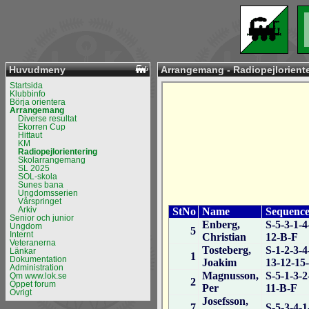
Huvudmeny
Arrangemang - Radiopejlorient
Startsida
Klubbinfo
Börja orientera
Arrangemang
Diverse resultat
Ekorren Cup
Hittaut
KM
Radiopejlorientering
Skolarrangemang
SL 2025
SOL-skola
Sunes bana
Ungdomsserien
Vårspringet
Arkiv
Senior och junior
Ungdom
Internt
Veteranerna
Länkar
Dokumentation
Administration
Om www.lok.se
Öppet forum
Övrigt