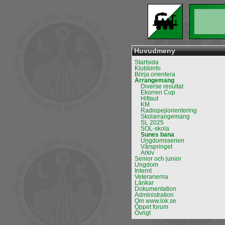
Huvudmeny
Startsida
Klubbinfo
Börja orientera
Arrangemang
Diverse resultat
Ekorren Cup
Hittaut
KM
Radiopejlorientering
Skolarrangemang
SL 2025
SOL-skola
Sunes bana
Ungdomsserien
Vårspringet
Arkiv
Senior och junior
Ungdom
Internt
Veteranerna
Länkar
Dokumentation
Administration
Om www.lok.se
Öppet forum
Övrigt