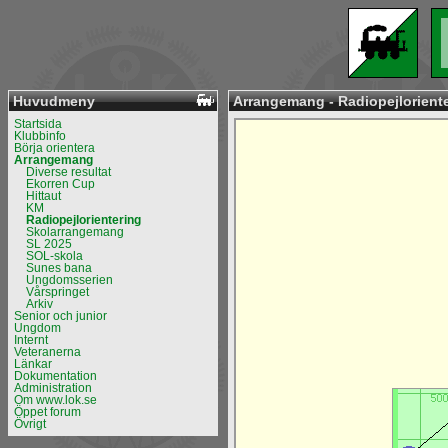
Huvudmeny
Arrangemang - Radiopejlorient
Startsida
Klubbinfo
Börja orientera
Arrangemang
Diverse resultat
Ekorren Cup
Hittaut
KM
Radiopejlorientering
Skolarrangemang
SL 2025
SOL-skola
Sunes bana
Ungdomsserien
Vårspringet
Arkiv
Senior och junior
Ungdom
Internt
Veteranerna
Länkar
Dokumentation
Administration
Om www.lok.se
Öppet forum
Övrigt