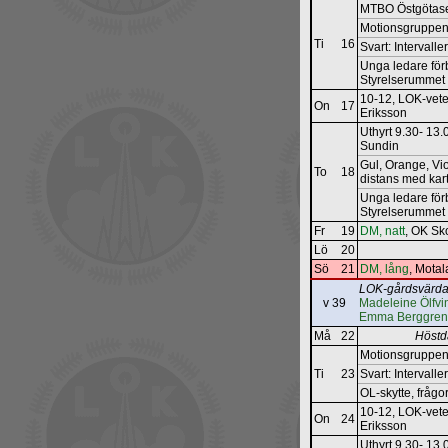
MTBO Östgötase
Motionsgruppen
Ti
16
Svart: Intervall
Unga ledare för
Styrelserummet
10-12, LOK-vete
On
17
Eriksson
Uthyrt 9.30- 13
Sundin
Gul, Orange, Viol
To
18
distans med kar
Unga ledare för
Styrelserumme
Fr
19
DM, natt
, OK Sk
Lö
20
Sö
21
DM, lång
, Motal
LOK-gårdsvärda
v 39
Madeleine Ölfv
Emma Berggren
Må
22
Höstd
Motionsgruppen
Ti
23
Svart: Intervall
OL-skytte, frågo
10-12, LOK-vete
On
24
Eriksson
Uthyrt 9.30- 13