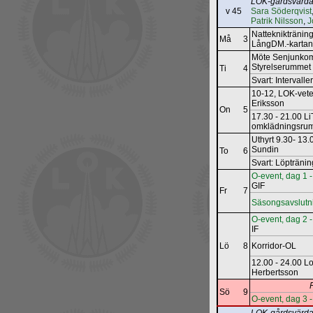
LOK-gårdsvärda
v 45
Sara Söderqvist
Patrik Nilsson
,
J
Natteknikträning
Må
3
LångDM.-karta
Möte Senjunkom
Styrelserummet
Ti
4
Svart: Intervall
10-12, LOK-vete
Eriksson
On
5
17.30 - 21.00 Li
omklädningsru
Uthyrt 9.30- 13
Sundin
To
6
Svart: Löpträni
O-event, dag 1 -
GIF
Fr
7
Säsongsavslutni
O-event, dag 2 -
IF
Lö
8
Korridor-OL
12.00 - 24.00 L
Herbertsson
Sö
9
O-event, dag 3 -