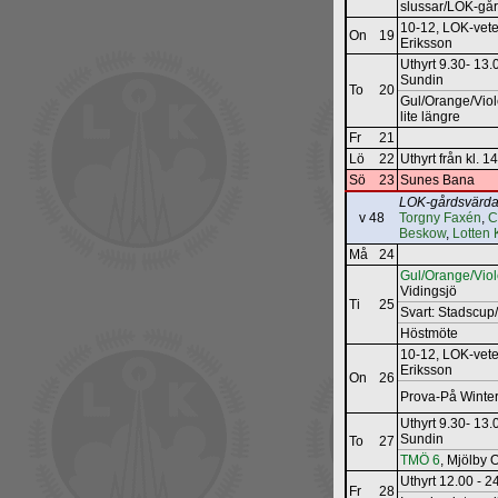
slussar/LOK-gå
10-12, LOK-vete
On
19
Eriksson
Uthyrt 9.30- 13
Sundin
To
20
Gul/Orange/Viole
lite längre
Fr
21
Lö
22
Uthyrt från kl. 1
Sö
23
Sunes Bana
LOK-gårdsvärda
v 48
Torgny Faxén
,
C
Beskow
,
Lotten 
Må
24
Gul/Orange/Viol
Vidingsjö
Ti
25
Svart: Stadscup
Höstmöte
10-12, LOK-vete
Eriksson
On
26
Prova-På Winter
Uthyrt 9.30- 13
Sundin
To
27
TMÖ 6
, Mjölby
Uthyrt 12.00 - 2
Fr
28