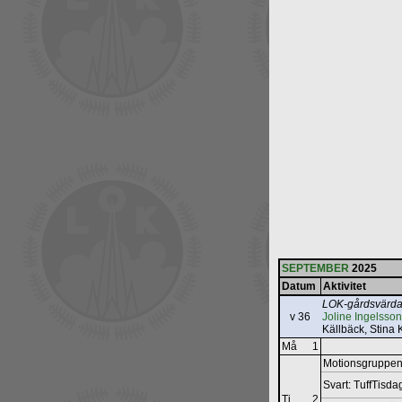
SEPTEMBER
2025
Datum
Aktivitet
LOK-gårdsvärda
v 36
Joline Ingelsson
Källbäck, Stina 
Må
1
Motionsgruppen
Svart: TuffTisd
Ti
2