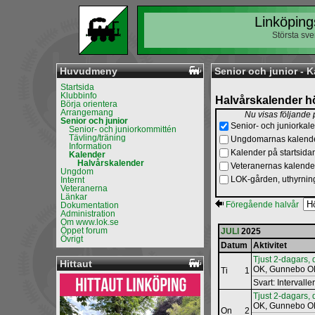
Linköping
Största sv
Huvudmeny
Senior och junior - K
Startsida
Klubbinfo
Halvårskalender h
Börja orientera
Arrangemang
Nu visas följande
Senior och junior
Senior- och juniorkal
Senior- och juniorkommittén
Tävling/träning
Ungdomarnas kalend
Information
Kalender på startsida
Kalender
Halvårskalender
Veteranernas kalende
Ungdom
LOK-gården, uthyrni
Internt
Veteranerna
Länkar
Föregående halvår
Dokumentation
Administration
Om www.lok.se
Öppet forum
JULI
2025
Övrigt
Datum
Aktivitet
Tjust 2-dagars,
Hittaut
OK, Gunnebo 
Ti
1
Svart: Intervall
Tjust 2-dagars, 
OK, Gunnebo 
On
2