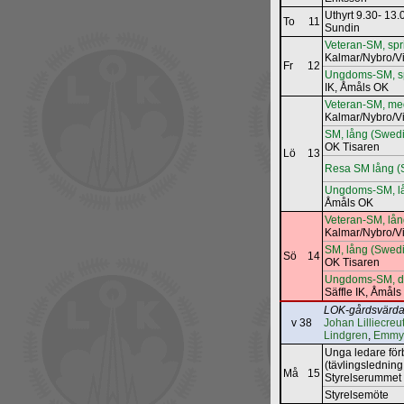
Uthyrt 9.30- 13
To
11
Sundin
Veteran-SM, spr
Kalmar/Nybro/V
Fr
12
Ungdoms-SM, sp
IK, Åmåls OK
Veteran-SM, me
Kalmar/Nybro/V
SM, lång (Swedi
OK Tisaren
Lö
13
Resa SM lång (
Ungdoms-SM, l
Åmåls OK
Veteran-SM, lå
Kalmar/Nybro/V
SM, lång (Swedi
Sö
14
OK Tisaren
Ungdoms-SM, dist
Säffle IK, Åmål
LOK-gårdsvärda
v 38
Johan Lilliecreu
Lindgren
,
Emmy 
Unga ledare för
(tävlingsledning 
Må
15
Styrelserummet
Styrelsemöte