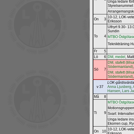
Unga ledare för
Styrelserummet
Arrangemangs­k
10-12, LOK-vete
On
3
Eriksson
Uthyrt 9.30- 13
Sundin
To
4
MTBO Östgötase
Teknikträning H
Fr
5
Lö
6
DM, medel
, Mat
DM, stafett (ti
Södermanland)
Sö
7
DM, stafett (ti
Södermanland)
LOK-gårdsvärda
v 37
Anna Ljusberg
,
Hansen
,
Lars J
Må
8
MTBO Östgötase
Motionsgruppen
Ti
9
Svart: Intervall
Unga ledare ins
Ekorren cup, R
10-12, LOK-vete
On
10
Eriksson