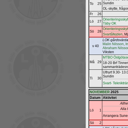
Sundin
To
25
OL-skytte, frågo
Fr
26
Orienteringsskyt
Lö
27
Täby OK
Orienteringsskyt
Sö
28
Svartåfejden
, M
LOK-gårdsvärda
Malin Nilsson
,
I
v 40
Abraham Nilsso
Viksten
MTBO Östgötase
Må
29
18-20 Brf Tinne
sammanträdes
Uthyrt 9.30- 13
Sundin
Ti
30
Svart- Teknikträ
NOVEMBER
2025
Datum
Aktivitet
Allh
Alla
Lö
1
Arrangera Sun
Sö
2