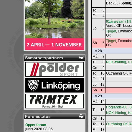
Bad-OL (Sprint
To
3
Fr
4
91årsresan (Till
Verda OK, Les
Lö
5
Tjoget
, Emmabo
OK
Tjoget
, Emmabo
Sö
6
OK
v 28
Må
7
Samarbetspartners
Ti
8
NOK-träning, IF
On
9
To
10
OLträning OK R
Fr
11
Lö
12
Sö
13
v 29
Må
14
Höglands-OL, 
Ti
15
NOK-träning, 
Forumstatus
On
16
To
17
OLträning OK R
Öppet forum
junis 2026-08-05
Fr
18