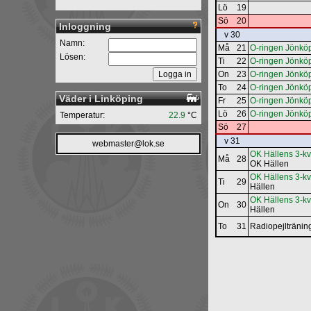
Lö
19
Sö
20
Inloggning
v 30
Namn:
Må
21
O-ringen Jönköp
Lösen:
Ti
22
O-ringen Jönköp
On
23
O-ringen Jönköpi
To
24
O-ringen Jönköp
Väder i Linköping
Fr
25
O-ringen Jönköp
Lö
26
O-ringen Jönköp
Temperatur:
22.9
°C
Sö
27
v 31
webmaster@lok.se
OK Hällens 3-kv
Må
28
OK Hällen
OK Hällens 3-kvä
Ti
29
Hällen
OK Hällens 3-kvä
On
30
Hällen
To
31
Radiopejlträni