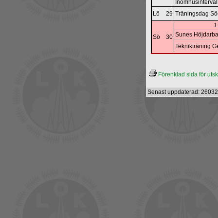
Inomhusinterva
Lö
29
Träningsdag S
1
Sunes Höjdarb
Sö
30
Teknikträning G
Förenklad sida för utskr
Senast uppdaterad: 26032