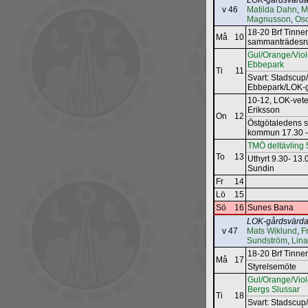
LOK-gårdsvärda
v 46
Matilda Dahn
,
M
Magnusson
,
Osc
18-20 Brf Tinne
Må
10
sammanträdes
Gul/Orange/Viole
Ebbepark
Ti
11
Svart: Stadscup/I
Ebbepark/LOK-
10-12, LOK-vete
Eriksson
On
12
Östgötaledens s
kommun 17.30 -
TMÖ deltävling 
To
13
Uthyrt 9.30- 13
Sundin
Fr
14
Lö
15
Sö
16
Sunes Bana
LOK-gårdsvärda
v 47
Mats Wiklund
,
F
Sundström
,
Lina
18-20 Brf Tinn
Må
17
Styrelsemöte
Gul/Orange/Viole
Bergs Slussar
Ti
18
Svart: Stadscup/