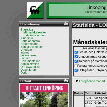
Linköping
Satsar vidare mo
Huvudmeny
Startsida - L
Startsida
Månadskalender
Halvårskalender
Klubbinfo
Månadskalen
Börja orientera
Arrangemang
Senior och junior
Nu visas följande
Ungdom
Senior- och juniorkal
Internt
Veteranerna
Ungdomarnas kalend
Länkar
Dokumentation
Kalender på startsida
Administration
Veteranernas kalende
Om www.lok.se
Öppet forum
LOK-gården, uthyrni
Övrigt
Hittaut
Föregående månad
Datum
Tid
Aktivitet
17:30
Vit: Spri
17:30
Grön: Tr