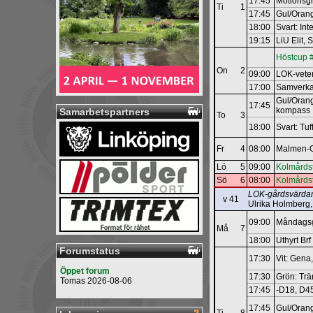
17:45
Motions
Ti
1
17:45
Gul/Orang
18:00
Svart: In
19:15
LiU Elit,
Höstcup 
On
2
09:00
LOK-­vete
17:00
Samverk
Gul/Orang
17:45
kompass
Samarbetspartners
To
3
18:00
Svart: Tu
Fr
4
08:00
Malmen-O
Lö
5
09:00
Kolmårdst
Sö
6
08:00
Kolmårdst
LOK-gårdsvärda
v 41
Ulrika Holmberg
09:00
Måndagsg
Må
7
18:00
Uthyrt Br
Forumstatus
17:30
Vit: Gena
Öppet forum
17:30
Grön: Tr
Tomas 2026-08-06
17:45
-D18, D45
17:45
Gul/Orang