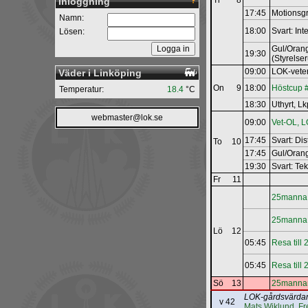
Ti
8
Inloggning
17:45
Motions
Namn:
18:00
Svart: In
Lösen:
Gul/Orang
19:30
(Styrels
09:00
LOK-­vete
Väder i Linköping
On
9
18:00
Höstcup 
Temperatur:
18.4
°C
18:30
Uthyrt, L
webmaster@lok.se
09:00
Vet-OL, 
17:45
Svart: Di
To
10
17:45
Gul/Orang
19:30
Svart: Te
Fr
11
25manna
25manna
Lö
12
05:45
Resa till
05:45
Resa till
Sö
13
25manna
LOK-gårdsvärda
v 42
Mats Wiklund
,
Fr