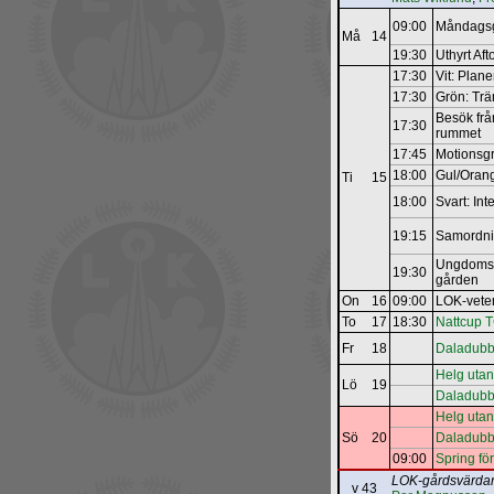
09:00
Måndagsg
Må
14
19:30
Uthyrt Af
17:30
Vit: Plan
17:30
Grön: Tr
Besök frå
17:30
rummet
17:45
Motions
18:00
Gul/Orang
Ti
15
18:00
Svart: In
19:15
Samordni
Ungdomsk
19:30
gården
On
16
09:00
LOK-­vete
To
17
18:30
Nattcup 
Fr
18
Daladubb
Helg utan
Lö
19
Daladubbe
Helg utan
Sö
20
Daladubbe
09:00
Spring fö
LOK-gårdsvärda
v 43