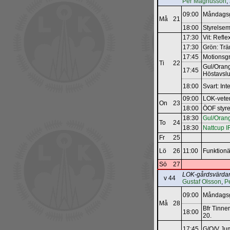
Per Magnusson
,
09:00
Måndagsg
Må
21
18:00
Styrelse
17:30
Vit: Refl
17:30
Grön: Tr
17:45
Motions
Ti
22
Gul/Orange
17:45
Höstavsl
18:00
Svart: In
09:00
LOK-­vete
On
23
18:00
ÖOF styr
18:30
Gul/Orang
To
24
18:30
Nattcup I
Fr
25
Lö
26
11:00
Funktionä
Sö
27
LOK-gårdsvärda
v 44
Gustaf Olsson
,
P
09:00
Måndagsg
Må
28
Bfr Tinner
18:00
20.
17:45
G/O/V Jum