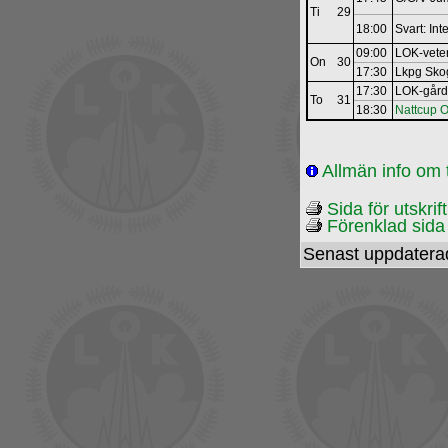
Ti
29
18:00
Svart: In
09:00
LOK-­vete
On
30
17:30
Lkpg Sko
17:30
LOK-gård
To
31
18:30
Nattcup 
Allmän info om 
Sida för utskrif
Förenklad sida f
Senast uppdatera