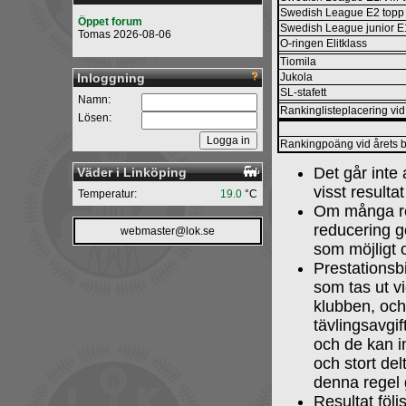
Swedish League E2 topp 
Öppet forum
Swedish League junior E1
Tomas 2026-08-06
O-ringen Elitklass
Tiomila
Inloggning
Jukola
SL-stafett
Namn:
Rankinglisteplacering vid 
Lösen:
Rankingpoäng vid årets b
Det går inte 
Väder i Linköping
visst resulta
Temperatur:
19.0
°C
Om många res
reducering g
webmaster@lok.se
som möjligt 
Prestationsb
som tas ut vi
klubben, och
tävlingsavgif
och de kan i
och stort de
denna regel 
Resultat följ