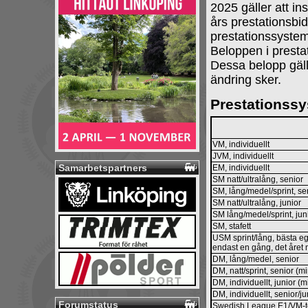
2025 gäller att i
års prestationsbi
prestationssystem
Beloppen i prestat
Dessa belopp gäll
ändring sker.
Prestationss
VM, individuellt
JVM, individuellt
Samarbetspartners
EM, individuellt
SM natt/ultralång, senior
SM, lång/medel/sprint, sen
SM natt/ultralång, junior
SM lång/medel/sprint, juni
SM, stafett
USM sprint/lång, bästa e
endast en gång, det året 
DM, lång/medel, senior
DM, natt/sprint, senior (m
DM, individuellt, junior (m
DM, individuellt, senior/ju
Forumstatus
Swedish League E1/VM-te