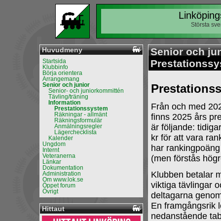
Linköping
Största sv
Huvudmeny
Senior och jun
Startsida
Prestationss
Klubbinfo
Börja orientera
Arrangemang
Senior och junior
Prestations
Senior- och juniorkommittén
Tävling/träning
Information
Från och med 2026
Prestationssystem
Räkningar - allmänt
finns 2025 års pr
Räkningsformulär
är följande: tidig
Anmälningsregler
Lägerchecklista
kr för att vara ra
Kalender
Ungdom
har rankingpoäng 
Internt
Veteranerna
(men förstås högr
Länkar
Dokumentation
Klubben betalar m
Administration
Om www.lok.se
viktiga tävlingar 
Öppet forum
Övrigt
deltagarna genom a
En framgångsrik l
Hittaut
nedanstående tabel