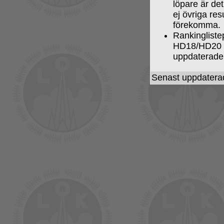
löpare är de
ej övriga res
förekomma.
Rankingliste
HD18/HD20 den
uppdaterade
Senast uppdatera