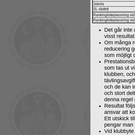
Jukola
SL-stafett
Rankinglisteplacering vid
Rankinglisteplacering vid 
Det går inte 
visst resulta
Om många res
reducering g
som möjligt 
Prestationsb
som tas ut vi
klubben, och
tävlingsavgif
och de kan i
och stort de
denna regel 
Resultat följ
ansvar att ko
Ett utskick t
pengar man h
Vid klubbyte 