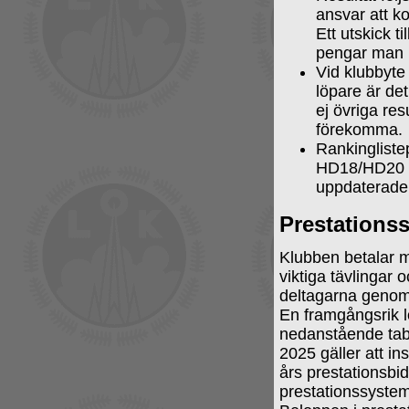
ansvar att ko
Ett utskick t
pengar man h
Vid klubbyte 
löpare är de
ej övriga res
förekomma.
Rankingliste
HD18/HD20 den
uppdaterade
Prestations
Klubben betalar m
viktiga tävlingar 
deltagarna genom a
En framgångsrik l
nedanstående tabel
2025 gäller att i
års prestationsbi
prestationssystem