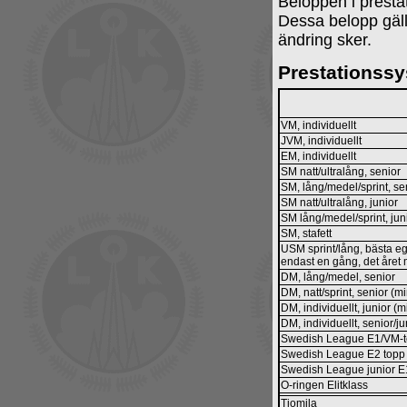
Beloppen i prestat
Dessa belopp gäll
ändring sker.
Prestationss
VM, individuellt
JVM, individuellt
EM, individuellt
SM natt/ultralång, senior
SM, lång/medel/sprint, sen
SM natt/ultralång, junior
SM lång/medel/sprint, juni
SM, stafett
USM sprint/lång, bästa e
endast en gång, det året 
DM, lång/medel, senior
DM, natt/sprint, senior (m
DM, individuellt, junior (m
DM, individuellt, senior/ju
Swedish League E1/VM-te
Swedish League E2 topp 
Swedish League junior E1
O-ringen Elitklass
Tiomila